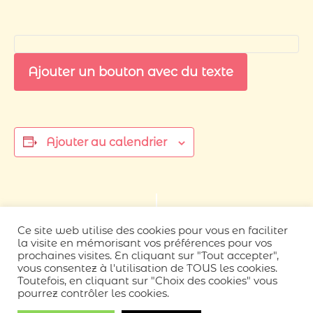
Ajouter un bouton avec du texte
Ajouter au calendrier
Navigation
«
Voyage au bols
Qi Gong hebdo (tous
Ce site web utilise des cookies pour vous en faciliter
Évènement
sonores
niveaux)
»
la visite en mémorisant vos préférences pour vos
prochaines visites. En cliquant sur "Tout accepter",
vous consentez à l'utilisation de TOUS les cookies.
Toutefois, en cliquant sur "Choix des cookies" vous
pourrez contrôler les cookies.
Neve
| Propulsé par
WordPress