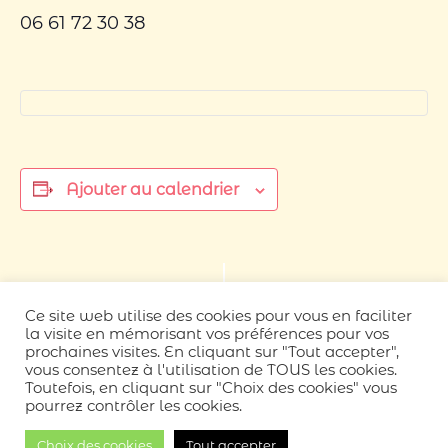
06 61 72 30 38
Ajouter au calendrier
Navigation
«
Qi Gong hebdo
Qi Gong (tous
Ce site web utilise des cookies pour vous en faciliter
Évènement
(avancé⋅es)
niveaux)
»
la visite en mémorisant vos préférences pour vos
prochaines visites. En cliquant sur "Tout accepter",
vous consentez à l'utilisation de TOUS les cookies.
Toutefois, en cliquant sur "Choix des cookies" vous
pourrez contrôler les cookies.
Neve
| Propulsé par
WordPress
Choix des cookies
Tout accepter