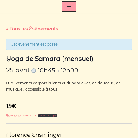
Aller
au
contenu
« Tous les Évènements
Cet évènement est passé.
Yoga de Samara (mensuel)
25 avril
10h45
12h00
→
Mouvements corporels lents et dynamiques, en douceur , en
musique , accessible à tous!
15€
flyer yoga samara
Télécharger
Florence Ensminger