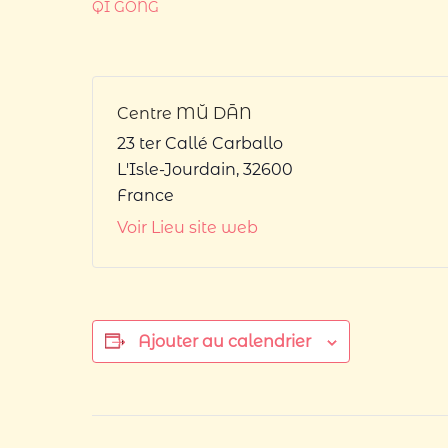
QI GONG
Centre MŬ DĀN
23 ter Callé Carballo
L'Isle-Jourdain
,
32600
France
Voir Lieu site web
Ajouter au calendrier