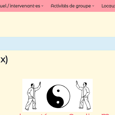
l / intervenant⋅es
Activités de groupe
Locau
x)