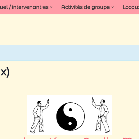
l / intervenant⋅es
Activités de groupe
Locau
x)