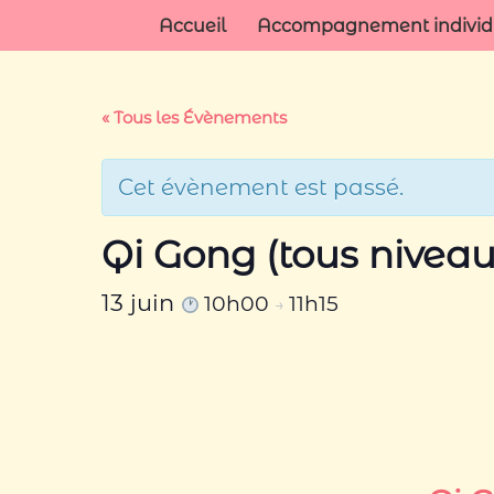
Accueil
Accompagnement individue
Aller
au
« Tous les Évènements
contenu
Cet évènement est passé.
Qi Gong (tous niveau
13 juin
10h00
11h15
→