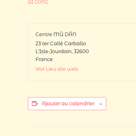
QI GONG
Centre MŬ DĀN
23 ter Callé Carballo
L'Isle-Jourdain
,
32600
France
Voir Lieu site web
Ajouter au calendrier